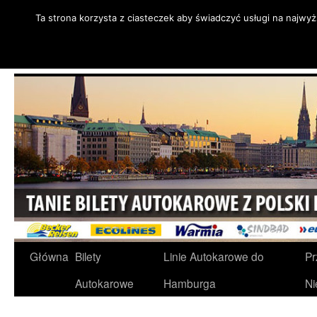
Ta strona korzysta z ciasteczek aby świadczyć usługi na najwy
Przejdź
do
Połączenia Autokarowe z Pol
treści
Główna
Bilety
Linie Autokarowe do
Pr
Autokarowe
Hamburga
Ni